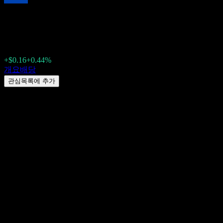
WisdomTree Emerging Mark
$37.32
+$0.16
+0.44%
Friday 00:00
개요
배당
관심목록에 추가
배당수익률
1.26%
배당금액
$0.23
최근 배당락일
6월 25, 2026
마지막 지급일
6월 29, 2026
요약
WisdomTree Emerging Markets Multifactor (EMMF
$0.18이며, 배당락일은 9월 25, 2026, 지급일은 9월 29, 2026입니다.