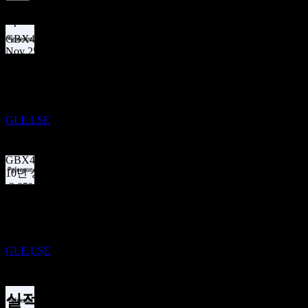
3.99
%
배당수익률
Apr 26
GBX4.00
Nov 25
배당금 지급
GBX7.00
20
Apr 25
NOV
MJ Gleeson
GBX4.00
Nov 24
추정
GLE.LSE
GBX7.00
Apr 24
GBX4.00
10년 성장
-3.05%
배당락
5년 성장
5
-6.01%
MAR
27
3년 성장
MJ Gleeson
-7.72%
추정
GLE.LSE
1년 성장
해당 없음
실적