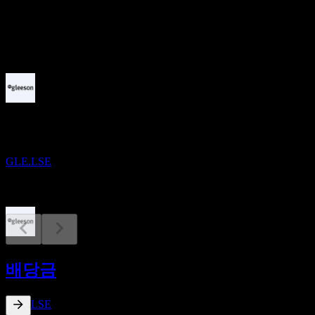
배당
11
예정
실적
15
SEP
MJ Gleeson
GLE.LSE
배당락
23
배당금
OCT
MJ Gleeson
추정
GLE.LSE