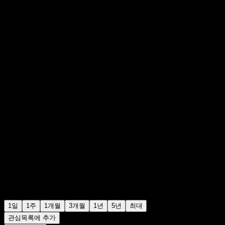
GBX276.00
67
+GBX0.00
+0%
Friday 15:29
1일
1주
1개월
3개월
1년
5년
최대
관심목록에 추가