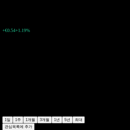
€46.08
458
+€0.54
+1.19%
16:18 오늘
1일
1주
1개월
3개월
1년
5년
최대
관심목록에 추가