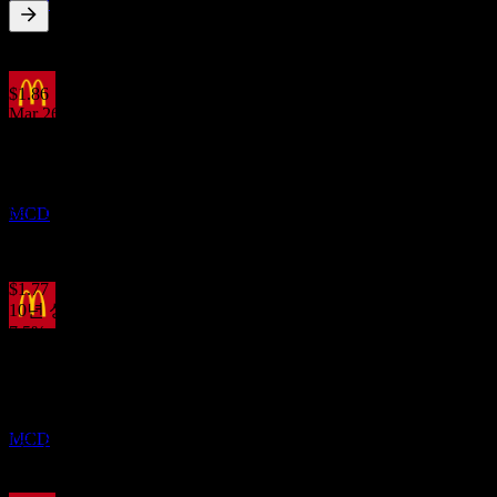
MCD
2.72
%
배당수익률
Jun 26
$1.86
Mar 26
실적
$1.86
22
Dec 25
OCT
$1.86
맥도날드 (McDonald`s)
Sep 25
MCD
$1.77
Jun 25
$1.77
10년 성장
7.5%
배당락
5년 성장
1
7.22%
DEC
3년 성장
맥도날드 (McDonald`s)
6.1%
추정
MCD
1년 성장
3.77%