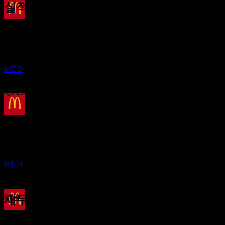
실적
배당금 지급
22
Oct
예상
15
Q1 2025
DEC
맥도날드 (McDonald`s)
추정
Q2 2025
MCD
Q3 2025
Q4 2025
배당락
3
MAR
27
Q1 2026
예상 EPS
맥도날드 (McDonald`s)
3.405481
추정
MCD
실제 EPS
Q2 2026
해당 없음
다음
재무정보
배당금 지급
2.66
31.85%
이익률
2.91
17