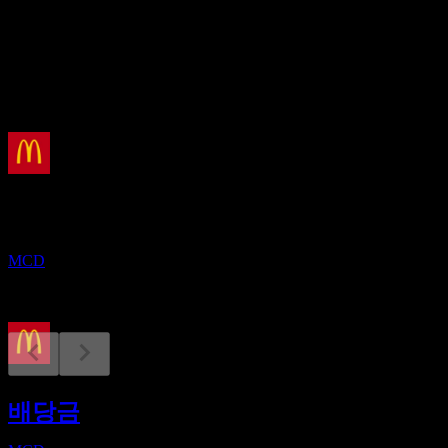
2.72%
배당
7.44
예정
배당락
1
SEP
맥도날드 (McDonald`s)
MCD
배당금 지급
16
배당금
SEP
맥도날드 (McDonald`s)