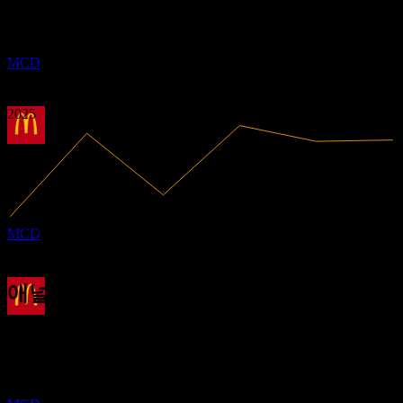
수익성 있음
3.16
MAR
27
3.41
2020
맥도날드 (McDonald`s)
2021
추정
MCD
2022
2023
2024
2025
배당락
2
JUN
27
맥도날드 (McDonald`s)
추정
26.89B
매출
MCD
8.56B
순이익
애널리스트 평가
배당금 지급
328.50
평균 목표가
16
최고 추정치는 390.00입니다.
JUN
27
최근 6개월 동안 18개의 평가 기준. 이는 투자 권고가 아닙니
맥도날드 (McDonald`s)
다.
추정