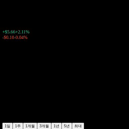
맥도날드 (McDonald`s)
$274.00
29398
+$5.66
+2.11%
Wednesday 20:00
-$0.10
-0.04%
Wednesday 23:58
장후 거래
1일
1주
1개월
3개월
1년
5년
최대