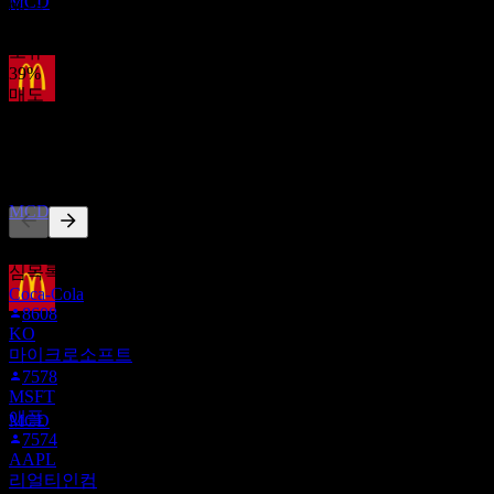
MCD
매수
61
%
보유
39
%
매도
배당락
0
%
1
SEP
27
다른 사람들이 팔로우
맥도날드 (McDonald`s)
추정
MCD
이 목록은 MCD을(를) 팔로우하는 Stock Events 사용자들의 관
심목록을 기반으로 합니다. 투자 권고가 아닙니다.
Coca-Cola
8608
배당금 지급
KO
16
마이크로소프트
SEP
27
7578
맥도날드 (McDonald`s)
MSFT
추정
애플
MCD
7574
AAPL
리얼티인컴