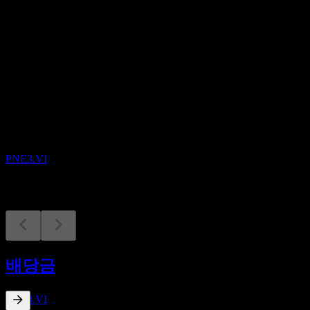
배당
0.04
예정
실적
13
AUG
PNE
PNE3.VI
배당락
20
배당금
MAY
27
PNE
추정
PNE3.VI