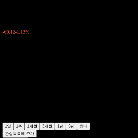
€10.52
96
-€0.12
-1.13%
Wednesday 13:30
1일
1주
1개월
3개월
1년
5년
최대
관심목록에 추가