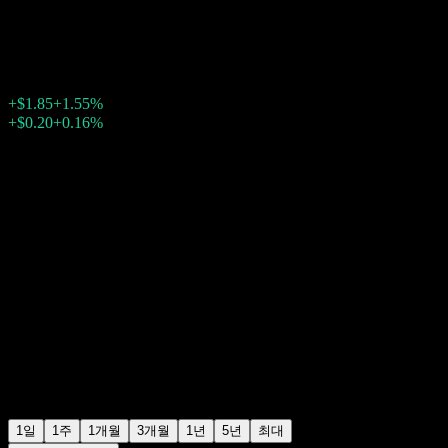
$121.45
7184
+$1.85
+1.55%
Friday 20:00
+$0.20
+0.16%
Friday 23:58
장후 거래
1일
1주
1개월
3개월
1년
5년
최대