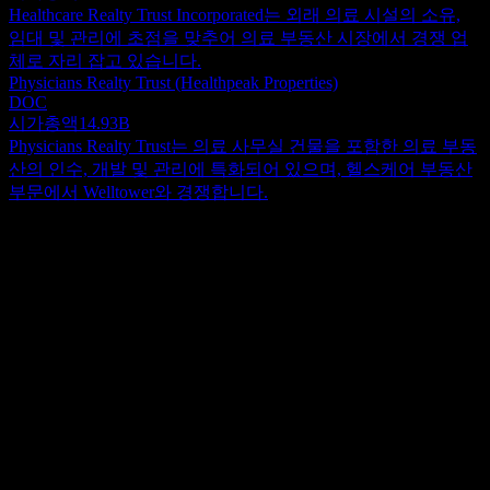
Healthcare Realty Trust Incorporated는 외래 의료 시설의 소유,
임대 및 관리에 초점을 맞추어 의료 부동산 시장에서 경쟁 업
체로 자리 잡고 있습니다.
Physicians Realty Trust (Healthpeak Properties)
DOC
시가총액
14.93B
Physicians Realty Trust는 의료 사무실 건물을 포함한 의료 부동
산의 인수, 개발 및 관리에 특화되어 있으며, 헬스케어 부동산
부문에서 Welltower와 경쟁합니다.
정보
S&P 500 지수 구성 종목인 Welltower는 미국, 영국, 캐나다 전
역의 고령층을 위한 임대 주택에 집중하며 실버 경제의 중심에
자리 잡고 있습니다. 2,500개 이상의 시니어 및 웰니스 주거 커
Show more...
뮤니티 포트폴리오를 보유한 이들은 주거와 호스피탈리티의
CEO
접점에 위치하여 성숙한 임차인과 노년층을 위한 활기찬 커뮤
Mr. Shankh S. Mitra
니티를 조성합니다. Welltower는 자사의 부동산 포트폴리오가
직원
매력적인 마이크로 마켓과 뛰어난 건축 환경을 갖추고 있어 독
685
보적이라고 믿습니다. 또한, Welltower는 자신들을 부동산이라
국가
는 틀을 갖춘 운영 회사로 정의하며, 긴밀한 파트너십과 독특
미국