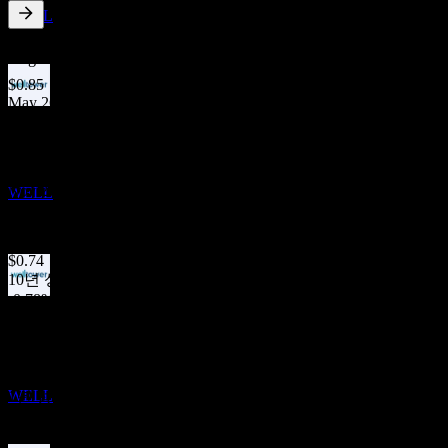
증가
WELL
1.44
%
배당수익률
Aug 26
$0.85
May 26
실적
$0.74
2
Mar 26
NOV
$0.74
웰타워 (Welltower)
Nov 25
WELL
$0.74
Aug 25
$0.74
10년 성장
-0.78%
배당락
5년 성장
10
5.44%
NOV
3년 성장
웰타워 (Welltower)
9.23%
추정
WELL
1년 성장
12.77%