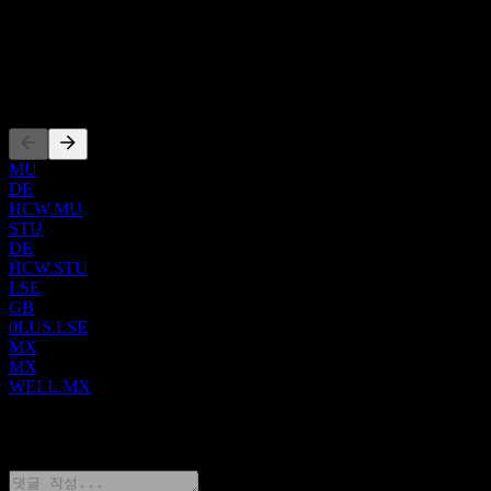
한 기업 문화를 바탕으로 운영되는 이례적인 부동산 기업입니
ISIN
다. 데이터 사이언스 플랫폼을 통한 규율 있는 자본 배분과 엔
US95040Q1040
드 투 엔드 운영 플랫폼인 Welltower Business System을 통한 우
수한 운영 성과를 통해, 기존 투자자인 North Star에게 주당 성
상장
장률의 장기적인 복리 효과를 제공하는 것을 목표로 합니다.
Welltower는 1970년 델라웨어주에서 설립되었으며 오하이오
주 톨레도에 본사를 두고 있습니다.
MU
DE
HCW.MU
STU
DE
HCW.STU
LSE
GB
0LUS.LSE
MX
MX
WELL.MX
0 Comments