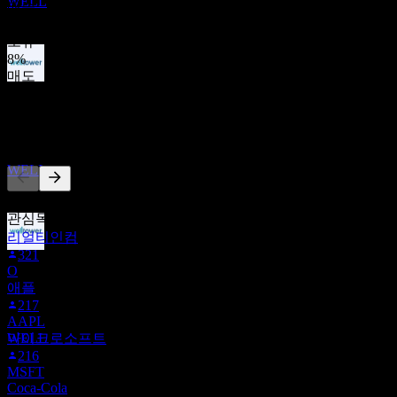
WELL
매수
92
%
보유
8
%
매도
배당락
0
%
12
AUG
27
다른 사람들이 팔로우
웰타워 (Welltower)
추정
WELL
이 목록은 WELL을(를) 팔로우하는 Stock Events 사용자들의
관심목록을 기반으로 합니다. 투자 권고가 아닙니다.
리얼티인컴
321
배당금 지급
O
20
애플
AUG
27
217
웰타워 (Welltower)
AAPL
추정
마이크로소프트
WELL
216
MSFT
Coca-Cola