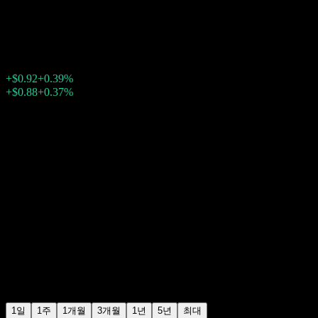
웰타워 (Welltower)
$236.92
1034
+$0.92
+0.39%
Friday 20:00
+$0.88
+0.37%
Friday 23:44
장후 거래
1일
1주
1개월
3개월
1년
5년
최대