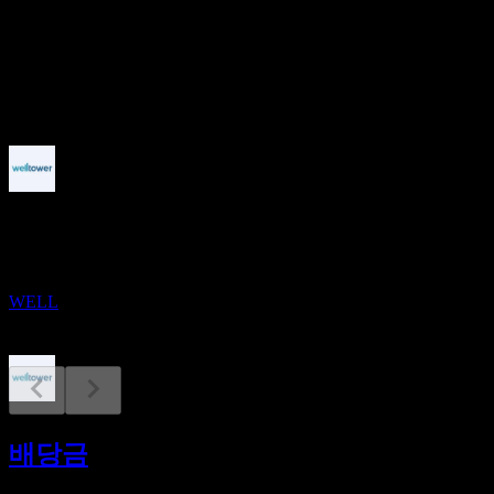
1.44%
배당
3.4
예정
배당락
12
AUG
웰타워 (Welltower)
증가
WELL
배당금 지급
20
배당금
AUG
웰타워 (Welltower)