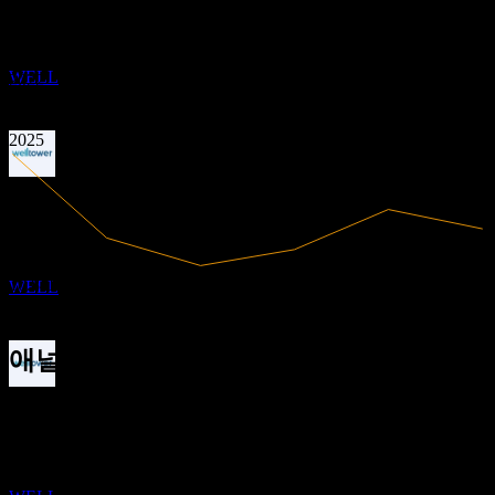
1.06
수익성 있음
MAR
27
1.34
2020
웰타워 (Welltower)
2021
추정
WELL
2022
2023
2024
2025
배당락
13
MAY
27
웰타워 (Welltower)
추정
10.84B
매출
WELL
936.85M
순이익
애널리스트 평가
배당금 지급
249.46
평균 목표가
21
최고 추정치는 275.00입니다.
MAY
27
최근 6개월 동안 13개의 평가 기준. 이는 투자 권고가 아닙니
웰타워 (Welltower)
다.
추정