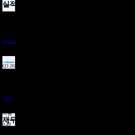
실적
배당금 지급
2
Nov
예상
20
Q4 2024
NOV
웰타워 (Welltower)
추정
Q1 2025
WELL
Q2 2025
Q3 2025
배당락
25
Q1 2026
FEB
27
예상 EPS
웰타워 (Welltower)
0.616069
추정
Q2 2026
WELL
실제 EPS
해당 없음
다음
재무정보
0.49
배당금 지급
0.77
8.64%
이익률
10