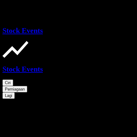
Stock Events
Stock Events
Ciri
Perniagaan
Lagi