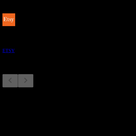
Akan datang
Keputusan kewangan
4
NOV
Etsy
ETSY
Keputusan kewangan
4
Nov
Dijangka
Q4 2024
Q1 2025