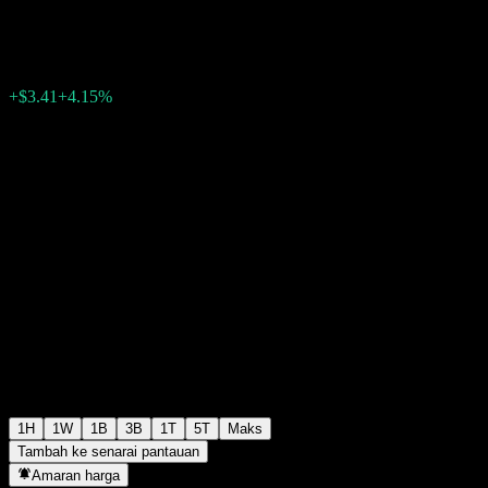
$85.67
1543
+$3.41
+4.15%
18:11 Hari ini
1H
1W
1B
3B
1T
5T
Maks
Tambah ke senarai pantauan
Amaran harga