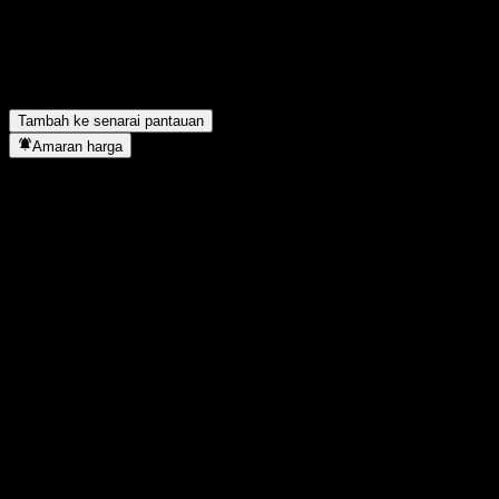
Adakah EBay membayar dividen?
▼
Berapa ramai pekerja yang dimiliki oleh EBay?
▼
EBay terletak dalam sektor apa?
▼
Bilakah EBay menyiapkan split saham?
▼
Di manakah ibu pejabat EBay?
▼
Tambah ke senarai pantauan
Amaran harga