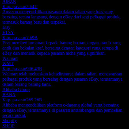
AMZN
Kap. pasaran
2.64T
Amazon mengendalikan pasaran dalam talian yang luas yang
bersaing secara langsung dengan eBay dari segi pelbagai produk,
termasuk barang baru dan terpakai.
Etsy
ETSY
Kap. pasaran
7.69B
Etsy memberi tumpuan kepada barang buatan tangan atau barang
antik dan bekalan kraf, bersaing dengan kategori yang serupa di
eBay dan menarik kepada pasaran niche yang signifikan.
Walmart
WMT
Kap. pasaran
906.43B
Walmart telah meluaskan kehadirannya dalam talian, menawarkan
pelbagai produk yang bersaing dengan pasaran eBay, terutamanya
dalam barang-barang baru.
Alibaba Group
BABA
Kap. pasaran
269.26B
Alibaba mengendalikan platform e-dagang global yang bersaing
dengan eBay, terutamanya di pasaran antarabangsa dan pembelian
secara pukal.
Shopify
SHOP