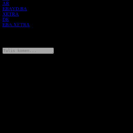
AR
EBAYD.BA
XETRA
DE
EBA.XETRA
0 Comments
Kongsi pendapat anda
FAQ
Berapakah harga saham EBay hari ini?
▼
Apakah simbol saham EBay?
▼
Adakah harga saham EBay sedang meningkat?
▼
Apakah modal pasaran EBay?
▼
Bilakah tarikh keputusan kewangan seterusnya bagi EBay?
▼
Bagaimanakah keputusan kewangan EBay pada suku lepas?
▼
Berapakah hasil EBay untuk tahun lepas?
▼
Berapakah pendapatan bersih EBay untuk tahun lepas?
▼