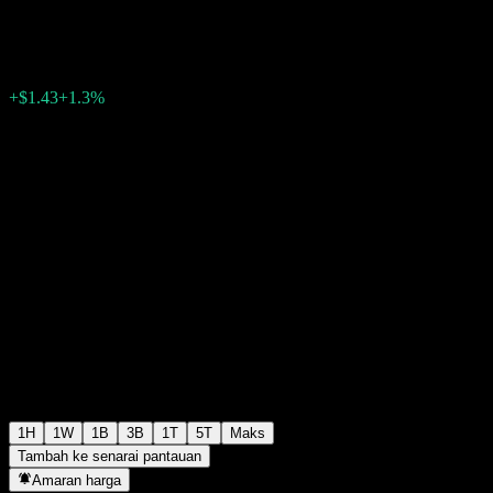
$111.57
1430
+$1.43
+1.3%
12:08 Hari ini
1H
1W
1B
3B
1T
5T
Maks
Tambah ke senarai pantauan
Amaran harga