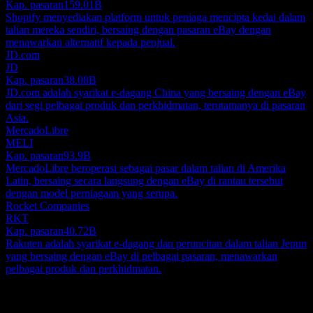
Kap. pasaran
159.01B
Shopify menyediakan platform untuk peniaga mencipta kedai dalam
talian mereka sendiri, bersaing dengan pasaran eBay dengan
menawarkan alternatif kepada penjual.
JD.com
JD
Kap. pasaran
38.08B
JD.com adalah syarikat e-dagang China yang bersaing dengan eBay
dari segi pelbagai produk dan perkhidmatan, terutamanya di pasaran
Asia.
MercadoLibre
MELI
Kap. pasaran
93.9B
MercadoLibre beroperasi sebagai pasar dalam talian di Amerika
Latin, bersaing secara langsung dengan eBay di rantau tersebut
dengan model perniagaan yang serupa.
Rocket Companies
RKT
Kap. pasaran
40.72B
Rakuten adalah syarikat e-dagang dan peruncitan dalam talian Jepun
yang bersaing dengan eBay di pelbagai pasaran, menawarkan
pelbagai produk dan perkhidmatan.
Perihal