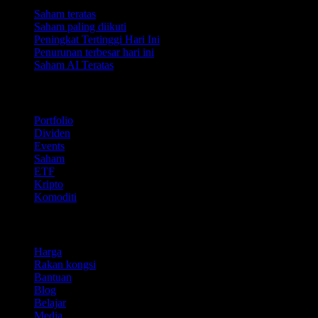
Saham teratas
Saham paling diikuti
Peningkat Tertinggi Hari Ini
Penurunan terbesar hari ini
Saham AI Teratas
Ciri
Portfolio
Dividen
Events
Saham
ETF
Kripto
Komoditi
company
Harga
Rakan kongsi
Bantuan
Blog
Belajar
Media