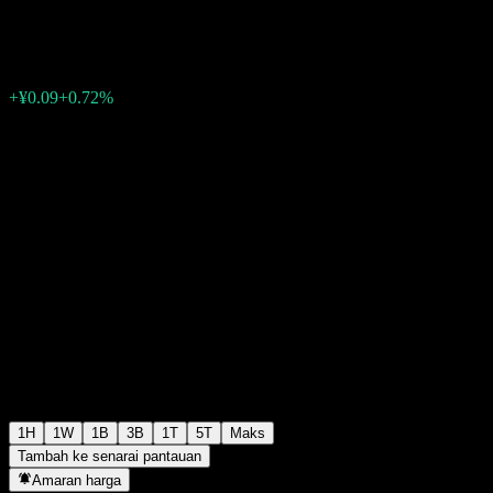
¥12.67
0
+¥0.09
+0.72%
07:00 Hari ini
1H
1W
1B
3B
1T
5T
Maks
Tambah ke senarai pantauan
Amaran harga