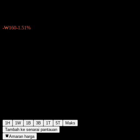
₩10,420
8
-₩160
-1.51%
06:30 Hari ini
1H
1W
1B
3B
1T
5T
Maks
Tambah ke senarai pantauan
Amaran harga