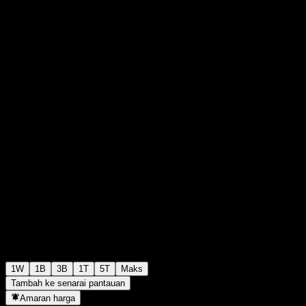
¥2,536
0
+¥0
+0%
Minggu lepas
1W
1B
3B
1T
5T
Maks
Tambah ke senarai pantauan
Amaran harga