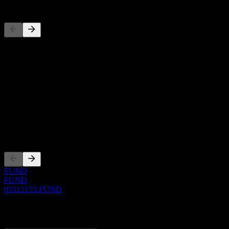
Pesaing
Senarai ini adalah analisis berdasarkan peristiwa pasaran terkini. Ia 
Perihal
Show more...
CEO
ISIN
03312153
Penyenaraian
FUND
FUND
03312153.FUND
0 Comments