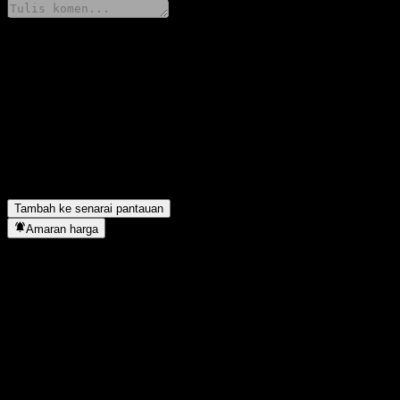
Kongsi pendapat anda
FAQ
Berapakah harga saham MUAM MUFJ Macquarie Australia REIT 
Apakah simbol saham MUAM MUFJ Macquarie Australia REIT F
MUAM MUFJ Macquarie Australia REIT Fund W Premium Dividend
Bilakah MUAM MUFJ Macquarie Australia REIT Fund W Premium
Tambah ke senarai pantauan
Amaran harga