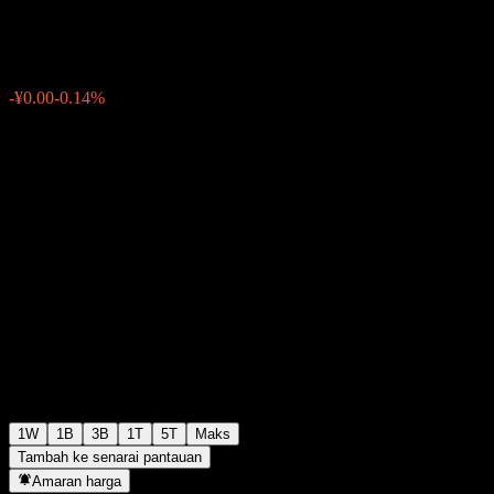
¥1.3930
0
-¥0.00
-0.14%
Minggu lepas
1W
1B
3B
1T
5T
Maks
Tambah ke senarai pantauan
Amaran harga