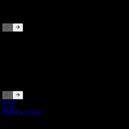
-
Pesaing
Senarai ini adalah analisis berdasarkan peristiwa pasaran terkini. Ia
bukan cadangan pelaburan.
Perihal
Show more...
CEO
Penyenaraian
FUND
FUND
0P0000F5LG.FUND
0 Comments