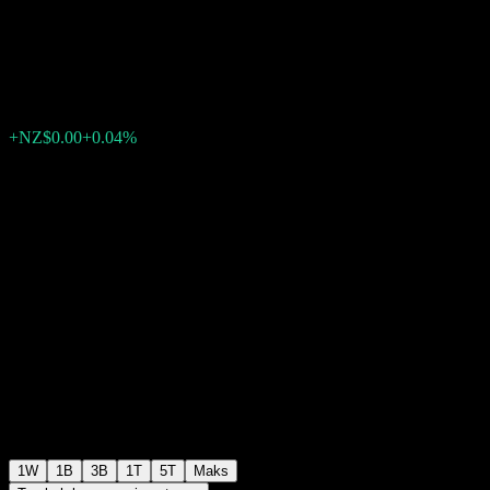
(Retail)
NZ$4.25
0
+NZ$0.00
+0.04%
Minggu lepas
1W
1B
3B
1T
5T
Maks