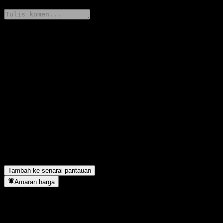
Kongsi pendapat anda
FAQ
Berapakah harga saham Mint Australasian Equity Fund (Retail)
hari ini?
▼
Apakah simbol saham Mint Australasian Equity Fund (Retail)?
▼
Adakah harga saham Mint Australasian Equity Fund (Retail)
sedang meningkat?
▼
Mint Australasian Equity Fund (Retail) terletak dalam sektor apa?
▼
Bilakah Mint Australasian Equity Fund (Retail) menyiapkan split
saham?
▼
Tambah ke senarai pantauan
Amaran harga