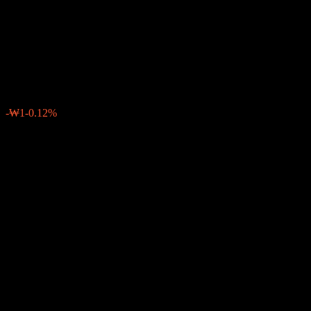
Government Bond Conversion
Feeder Bond
₩1,021
0
-₩1
-0.12%
Minggu lepas