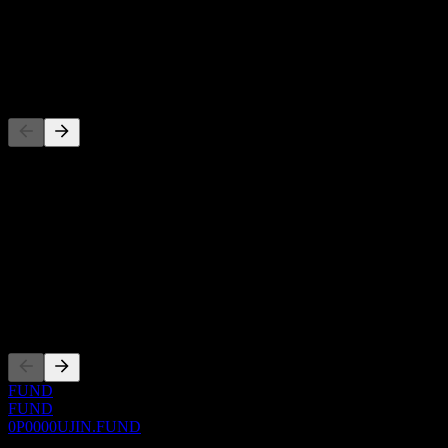
-
Dividen
-
Pesaing
Senarai ini adalah analisis berdasarkan peristiwa pasaran terkini. Ia
bukan cadangan pelaburan.
Perihal
Show more...
CEO
Penyenaraian
FUND
FUND
0P0000UJIN.FUND