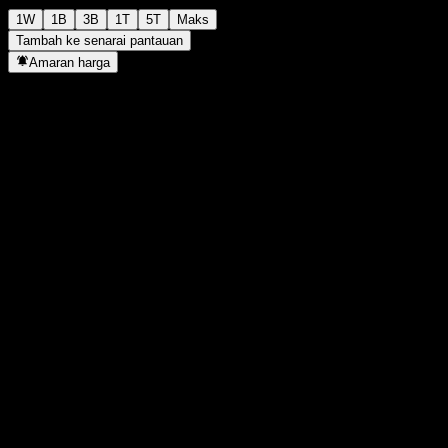
1W
1B
3B
1T
5T
Maks
Tambah ke senarai pantauan
Amaran harga
Statistik
Tertinggi harian
1,021
Paras terendah hari ini
1,021
Tertinggi 52M
1,055
Paras terendah 52M
1,013
Volum
-
Vol. purata
-
Kap. pasaran
0
Nisbah P/E
-
Hasil dividen