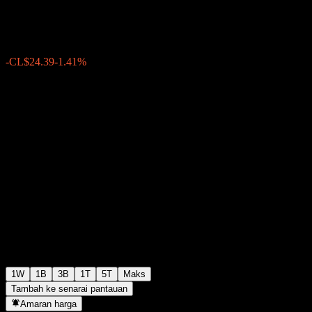
CL$1,708.06
0
-CL$24.39
-1.41%
Minggu lepas
1W
1B
3B
1T
5T
Maks
Tambah ke senarai pantauan
Amaran harga