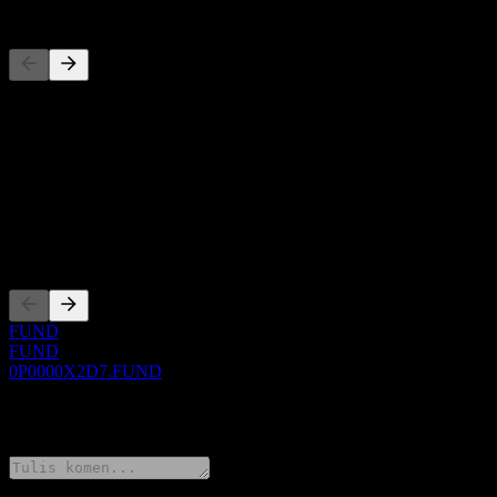
Pesaing
Senarai ini adalah analisis berdasarkan peristiwa pasaran terkini. Ia 
Perihal
Show more...
CEO
Penyenaraian
FUND
FUND
0P0000X2D7.FUND
0 Comments