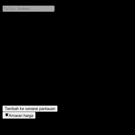
Kongsi pendapat anda
FAQ
Berapakah harga saham China Southern CNI Big Data 300 Index
C hari ini?
▼
Apakah simbol saham China Southern CNI Big Data 300 Index
C?
▼
Adakah harga saham China Southern CNI Big Data 300 Index C
sedang meningkat?
▼
China Southern CNI Big Data 300 Index C terletak dalam sektor
apa?
▼
Bilakah China Southern CNI Big Data 300 Index C menyiapkan
split saham?
▼
Tambah ke senarai pantauan
Amaran harga