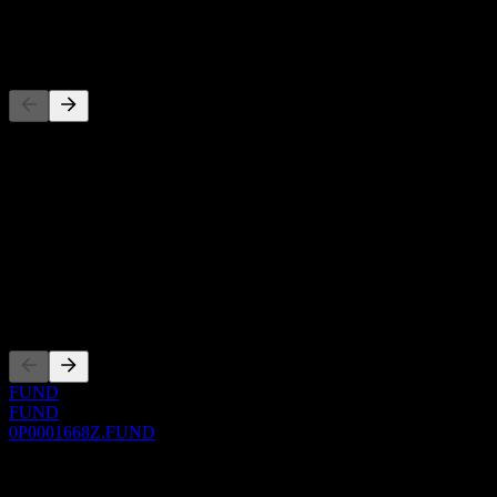
-
Pesaing
Senarai ini adalah analisis berdasarkan peristiwa pasaran terkini. Ia
bukan cadangan pelaburan.
Perihal
Show more...
CEO
Penyenaraian
FUND
FUND
0P0001668Z.FUND
0 Comments