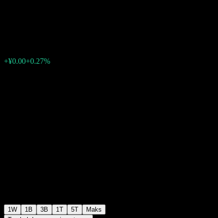
300 Index C
¥1.8796
0
+¥0.00
+0.27%
Minggu lepas
1W
1B
3B
1T
5T
Maks