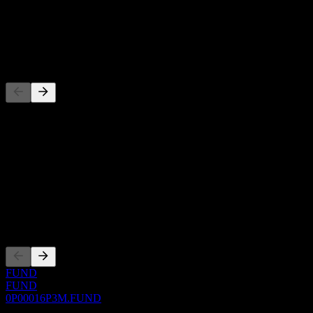
-
Dividen
-
Pesaing
Senarai ini adalah analisis berdasarkan peristiwa pasaran terkini. Ia
bukan cadangan pelaburan.
Perihal
Show more...
CEO
Penyenaraian
FUND
FUND
0P00016P3M.FUND