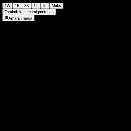
1W
1B
3B
1T
5T
Maks
Tambah ke senarai pantauan
Amaran harga
Statistik
Tertinggi harian
1,335
Paras terendah hari ini
1,335
Tertinggi 52M
1,447
Paras terendah 52M
1,274
Volum
-
Vol. purata
-
Kap. pasaran
0
Nisbah P/E
-
Hasil dividen