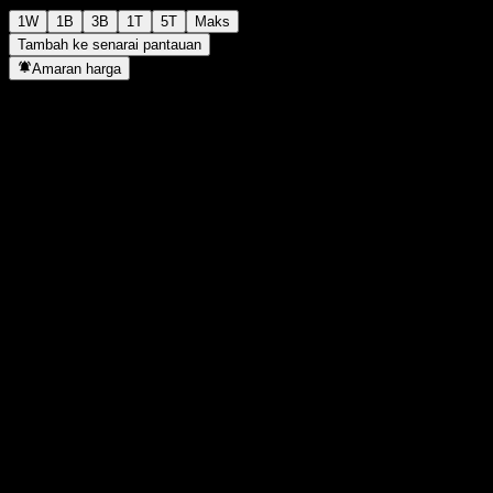
1W
1B
3B
1T
5T
Maks
Tambah ke senarai pantauan
Amaran harga
Statistik
Tertinggi harian
2,049
Paras terendah hari ini
2,049
Tertinggi 52M
2,050
Paras terendah 52M
1,805
Volum
-
Vol. purata
-
Kap. pasaran
0
Nisbah P/E
-
Hasil dividen