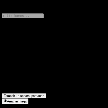
0 Comments
Kongsi pendapat anda
FAQ
Berapakah harga saham Barings Germany Feeder Equity-Fund of
Funds Ce Hedged hari ini?
▼
Apakah simbol saham Barings Germany Feeder Equity-Fund of
Funds Ce Hedged?
▼
Adakah harga saham Barings Germany Feeder Equity-Fund of
Funds Ce Hedged sedang meningkat?
▼
Barings Germany Feeder Equity-Fund of Funds Ce Hedged
terletak dalam sektor apa?
▼
Bilakah Barings Germany Feeder Equity-Fund of Funds Ce
Hedged menyiapkan split saham?
▼
Tambah ke senarai pantauan
Amaran harga