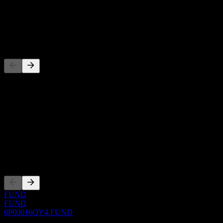
-
Dividen
-
Pesaing
Senarai ini adalah analisis berdasarkan peristiwa pasaran terkini. Ia
bukan cadangan pelaburan.
Perihal
Show more...
CEO
Penyenaraian
FUND
FUND
0P00016QY4.FUND