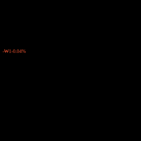
Equity-Fund of Funds Ce
Hedged
₩2,049
0
-₩1
-0.04%
Minggu lepas