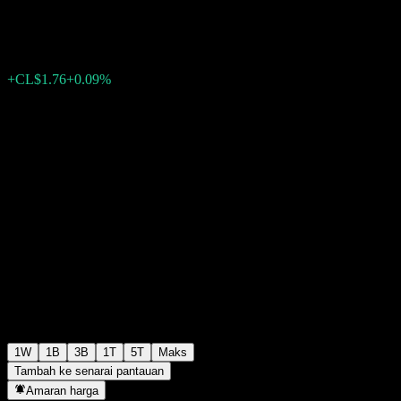
CL$1,897.57
0
+CL$1.76
+0.09%
Minggu lepas
1W
1B
3B
1T
5T
Maks
Tambah ke senarai pantauan
Amaran harga