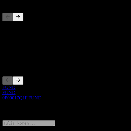
Pesaing
Senarai ini adalah analisis berdasarkan peristiwa pasaran terkini. Ia 
Perihal
Show more...
CEO
Penyenaraian
FUND
FUND
0P00017Q1F.FUND
0 Comments