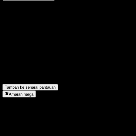
Kongsi pendapat anda
FAQ
Berapakah harga saham GOLDSTATE FengYing Bd A hari ini?
▼
Apakah simbol saham GOLDSTATE FengYing Bd A?
▼
Adakah harga saham GOLDSTATE FengYing Bd A sedang
meningkat?
▼
GOLDSTATE FengYing Bd A terletak dalam sektor apa?
▼
Bilakah GOLDSTATE FengYing Bd A menyiapkan split saham?
▼
Tambah ke senarai pantauan
Amaran harga