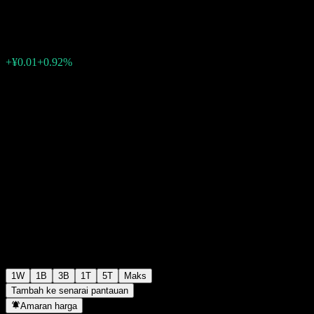
¥1.2199
0
+¥0.01
+0.92%
Minggu lepas
1W
1B
3B
1T
5T
Maks
Tambah ke senarai pantauan
Amaran harga