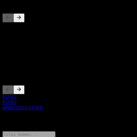
Pesaing
Senarai ini adalah analisis berdasarkan peristiwa pasaran terkini. Ia
bukan cadangan pelaburan.
Perihal
Show more...
CEO
Penyenaraian
FUND
FUND
0P00018J2U.FUND
0 Comments