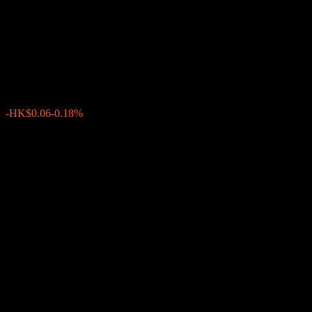
Fund - Global Strategic Equity
Fund B HKD
HK$30.98
0
-HK$0.06
-0.18%
Minggu lepas