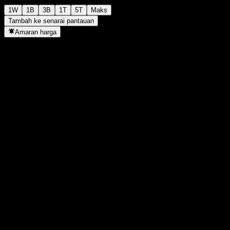
1W
1B
3B
1T
5T
Maks
Tambah ke senarai pantauan
Amaran harga
Statistik
Tertinggi harian
30.98
Paras terendah hari ini
30.98
Tertinggi 52M
31.04
Paras terendah 52M
21.34
Volum
-
Vol. purata
-
Kap. pasaran
0
Nisbah P/E
-
Hasil dividen