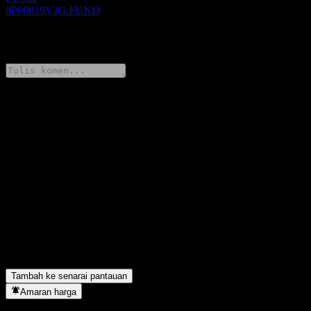
0P00019VJG.FUND
0 Comments
Kongsi pendapat anda
FAQ
Berapakah harga saham Invesco Pooled Investment Fund -
Global Strategic Equity Fund B HKD hari ini?
▼
Apakah simbol saham Invesco Pooled Investment Fund - Global
Strategic Equity Fund B HKD?
▼
Invesco Pooled Investment Fund - Global Strategic Equity Fund
B HKD terletak dalam sektor apa?
▼
Bilakah Invesco Pooled Investment Fund - Global Strategic
Equity Fund B HKD menyiapkan split saham?
▼
Tambah ke senarai pantauan
Amaran harga