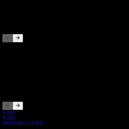
-
Dividen
-
Pesaing
Senarai ini adalah analisis berdasarkan peristiwa pasaran terkini. Ia
bukan cadangan pelaburan.
Perihal
Show more...
CEO
Penyenaraian
FUND
FUND
0P0001B6CA.FUND