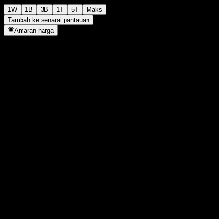
1W
1B
3B
1T
5T
Maks
Tambah ke senarai pantauan
Amaran harga
Statistik
Tertinggi harian
2,412
Paras terendah hari ini
2,412
Tertinggi 52M
2,989
Paras terendah 52M
1,842
Volum
-
Vol. purata
-
Kap. pasaran
0
Nisbah P/E
-
Hasil dividen