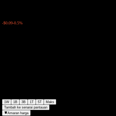
$18.01
0
-$0.09
-0.5%
Minggu lepas
1W
1B
3B
1T
5T
Maks
Tambah ke senarai pantauan
Amaran harga