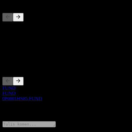
Pesaing
Senarai ini adalah analisis berdasarkan peristiwa pasaran terkini. Ia 
Perihal
Show more...
CEO
Penyenaraian
FUND
FUND
0P0001HS85.FUND
0 Comments