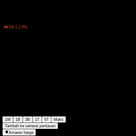
₩1,708
0
-₩19
-1.13%
Minggu lepas
1W
1B
3B
1T
5T
Maks
Tambah ke senarai pantauan
Amaran harga