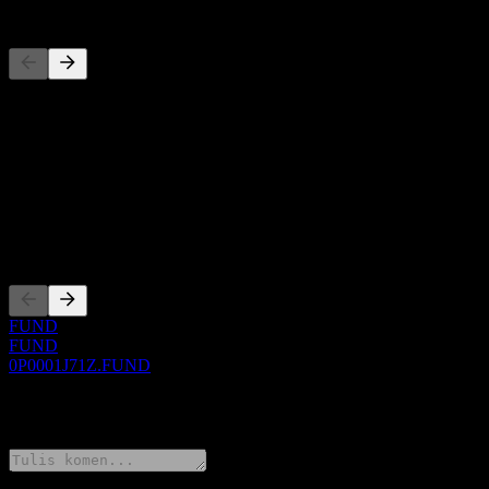
Pesaing
Senarai ini adalah analisis berdasarkan peristiwa pasaran terkini. Ia 
Perihal
Show more...
CEO
Penyenaraian
FUND
FUND
0P0001J71Z.FUND
0 Comments