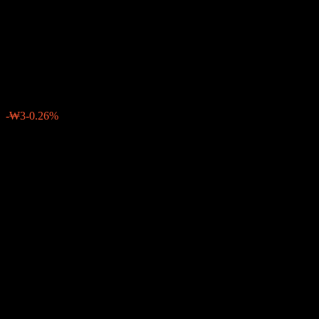
Fund 2025 Bond Balanced-
Fund of Funds S-P Hedged
₩1,304
0
-₩3
-0.26%
Minggu lepas