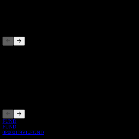
-
Dividen
-
Pesaing
Senarai ini adalah analisis berdasarkan peristiwa pasaran terkini. Ia
bukan cadangan pelaburan.
Perihal
Show more...
CEO
Penyenaraian
FUND
FUND
0P0001J9VL.FUND