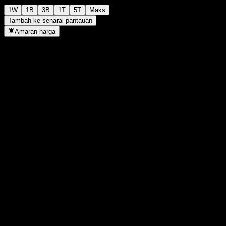
1W
1B
3B
1T
5T
Maks
Tambah ke senarai pantauan
Amaran harga
Statistik
Tertinggi harian
1,304
Paras terendah hari ini
1,304
Tertinggi 52M
1,357
Paras terendah 52M
1,193
Volum
-
Vol. purata
-
Kap. pasaran
0
Nisbah P/E
-
Hasil dividen