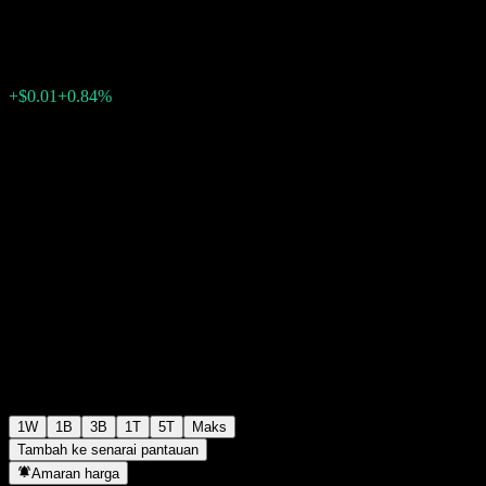
$0.9843
0
+$0.01
+0.84%
Minggu lepas
1W
1B
3B
1T
5T
Maks
Tambah ke senarai pantauan
Amaran harga