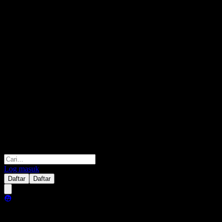
Log masuk
Daftar
Daftar