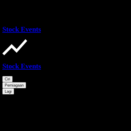
Stock Events
Stock Events
Ciri
Perniagaan
Lagi