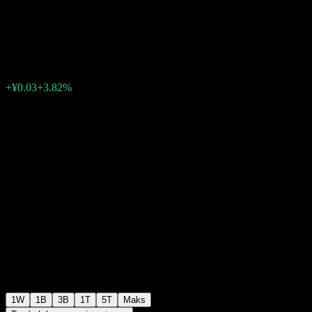
A
¥0.6843
0
+¥0.03
+3.82%
Minggu lepas
1W
1B
3B
1T
5T
Maks