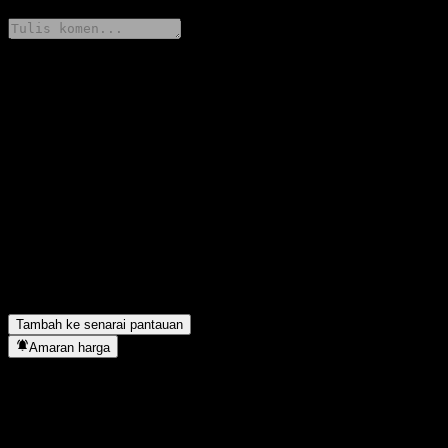
Kongsi pendapat anda
FAQ
Berapakah harga saham ICBCCS Growth Selected Alloc A hari
ini?
▼
Apakah simbol saham ICBCCS Growth Selected Alloc A?
▼
Adakah harga saham ICBCCS Growth Selected Alloc A sedang
meningkat?
▼
ICBCCS Growth Selected Alloc A terletak dalam sektor apa?
▼
Bilakah ICBCCS Growth Selected Alloc A menyiapkan split
saham?
▼
Tambah ke senarai pantauan
Amaran harga