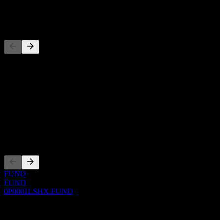
-
Pesaing
Senarai ini adalah analisis berdasarkan peristiwa pasaran terkini. Ia
bukan cadangan pelaburan.
Perihal
Show more...
CEO
Penyenaraian
FUND
FUND
0P0001LSHX.FUND
0 Comments