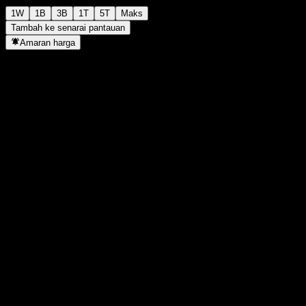
1W
1B
3B
1T
5T
Maks
Tambah ke senarai pantauan
Amaran harga
Statistik
Tertinggi harian
1,134
Paras terendah hari ini
1,134
Tertinggi 52M
1,241
Paras terendah 52M
1,008
Volum
-
Vol. purata
-
Kap. pasaran
0
Nisbah P/E
-
Hasil dividen