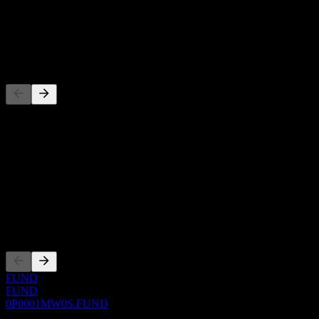
-
Dividen
-
Pesaing
Senarai ini adalah analisis berdasarkan peristiwa pasaran terkini. Ia
bukan cadangan pelaburan.
Perihal
Show more...
CEO
Penyenaraian
FUND
FUND
0P0001MW0S.FUND