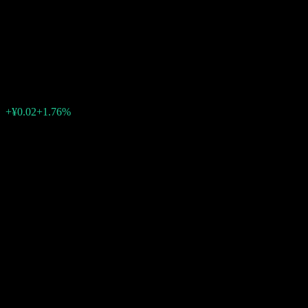
Ingenuity Select Hybrid Fund
C
¥1.0585
0
+¥0.02
+1.76%
Minggu lepas