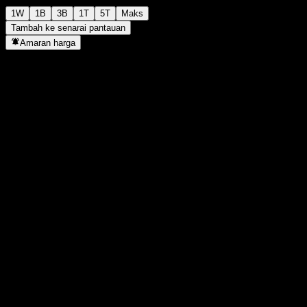
1W
1B
3B
1T
5T
Maks
Tambah ke senarai pantauan
Amaran harga
Statistik
Tertinggi harian
1.0585
Paras terendah hari ini
1.0585
Tertinggi 52M
1.2757
Paras terendah 52M
0.926
Volum
-
Vol. purata
-
Kap. pasaran
0
Nisbah P/E
-
Hasil dividen