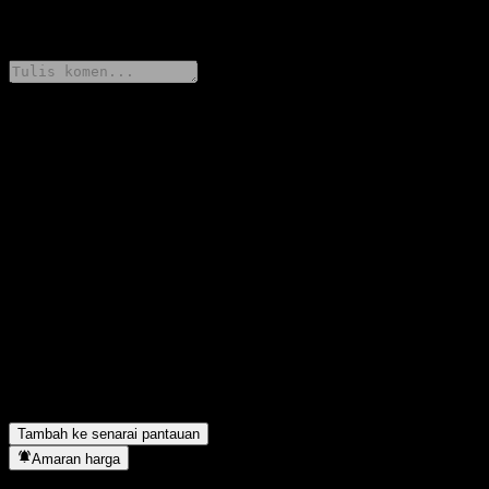
0 Comments
Kongsi pendapat anda
FAQ
Berapakah harga saham Franklin Sealand China Ingenuity Select
Hybrid Fund C hari ini?
▼
Apakah simbol saham Franklin Sealand China Ingenuity Select
Hybrid Fund C?
▼
Adakah harga saham Franklin Sealand China Ingenuity Select
Hybrid Fund C sedang meningkat?
▼
Franklin Sealand China Ingenuity Select Hybrid Fund C terletak
dalam sektor apa?
▼
Bilakah Franklin Sealand China Ingenuity Select Hybrid Fund C
menyiapkan split saham?
▼
Tambah ke senarai pantauan
Amaran harga