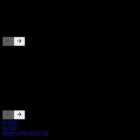
-
Dividen
-
Pesaing
Senarai ini adalah analisis berdasarkan peristiwa pasaran terkini. Ia
bukan cadangan pelaburan.
Perihal
Show more...
CEO
Penyenaraian
FUND
FUND
0P0001NNDN.FUND