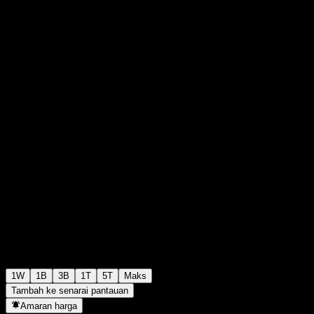
RM1.0000
0
+RM0.00
+0%
Minggu lepas
1W
1B
3B
1T
5T
Maks
Tambah ke senarai pantauan
Amaran harga