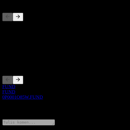
Pesaing
Senarai ini adalah analisis berdasarkan peristiwa pasaran terkini. Ia 
Perihal
Show more...
CEO
Penyenaraian
FUND
FUND
0P0001O85W.FUND
0 Comments