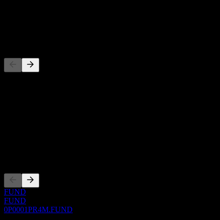
-
Dividen
-
Pesaing
Senarai ini adalah analisis berdasarkan peristiwa pasaran terkini. Ia
bukan cadangan pelaburan.
Perihal
Show more...
CEO
Penyenaraian
FUND
FUND
0P0001PR4M.FUND