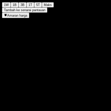
1W
1B
3B
1T
5T
Maks
Tambah ke senarai pantauan
Amaran harga
Statistik
Tertinggi harian
1.7837
Paras terendah hari ini
1.7837
Tertinggi 52M
2.37
Paras terendah 52M
1.159
Volum
-
Vol. purata
-
Kap. pasaran
0
Nisbah P/E
-
Hasil dividen