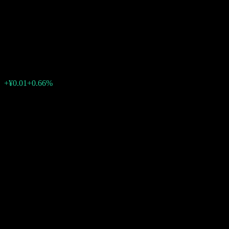
Metal Sub-industry Initiating
Feeder Fund C
¥1.7837
0
+¥0.01
+0.66%
Minggu lepas