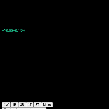
Mix (FOF) C
¥1.0376
0
+¥0.00
+0.13%
Minggu lepas
1W
1B
3B
1T
5T
Maks