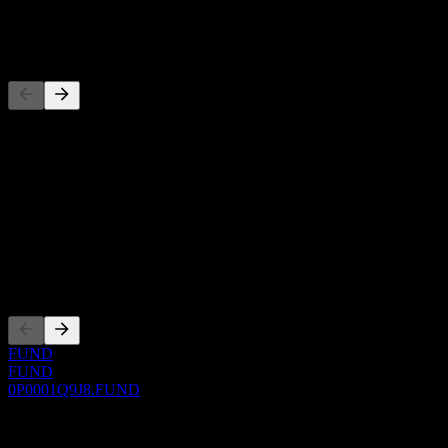
-
Pesaing
Senarai ini adalah analisis berdasarkan peristiwa pasaran terkini. Ia
bukan cadangan pelaburan.
Perihal
Show more...
CEO
Penyenaraian
FUND
FUND
0P0001Q9J8.FUND
0 Comments