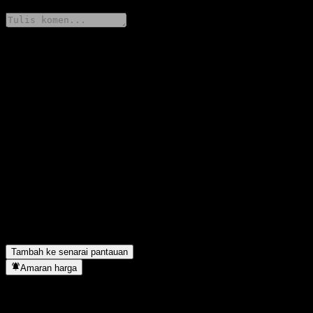
Kongsi pendapat anda
FAQ
Berapakah harga saham Zhong Ou Prosperity Stady 6M Mix
(FOF) C hari ini?
▼
Apakah simbol saham Zhong Ou Prosperity Stady 6M Mix
(FOF) C?
▼
Adakah harga saham Zhong Ou Prosperity Stady 6M Mix (FOF)
C sedang meningkat?
▼
Zhong Ou Prosperity Stady 6M Mix (FOF) C terletak dalam
sektor apa?
▼
Bilakah Zhong Ou Prosperity Stady 6M Mix (FOF) C
menyiapkan split saham?
▼
Tambah ke senarai pantauan
Amaran harga