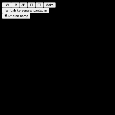
1W
1B
3B
1T
5T
Maks
Tambah ke senarai pantauan
Amaran harga
Statistik
Tertinggi harian
1.9015
Paras terendah hari ini
1.9015
Tertinggi 52M
1.9698
Paras terendah 52M
1.688
Volum
-
Vol. purata
-
Kap. pasaran
0
Nisbah P/E
-
Hasil dividen