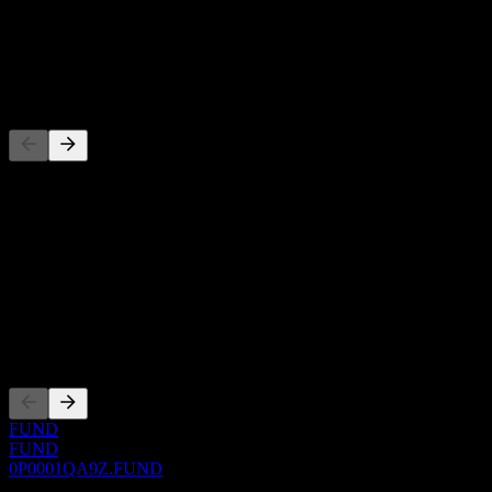
-
Dividen
-
Pesaing
Senarai ini adalah analisis berdasarkan peristiwa pasaran terkini. Ia
bukan cadangan pelaburan.
Perihal
Show more...
CEO
Penyenaraian
FUND
FUND
0P0001QA9Z.FUND