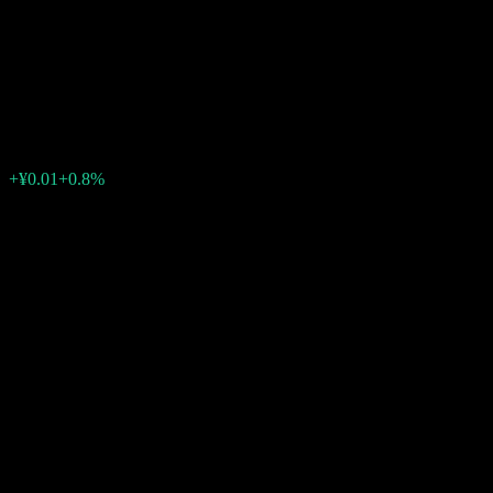
Pension Target Three-year
Period Hybrid FOF Y
¥1.9015
0
+¥0.01
+0.8%
Minggu lepas