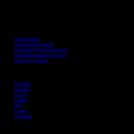
Koleksi
Saham teratas
Saham paling diikuti
Peningkat Tertinggi Hari Ini
Penurunan terbesar hari ini
Saham AI Teratas
Ciri
Portfolio
Dividen
Events
Saham
ETF
Kripto
Komoditi
company