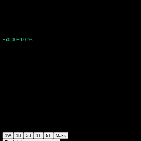
Short Bd D
¥1.2024
0
+¥0.00
+0.01%
Minggu lepas
1W
1B
3B
1T
5T
Maks