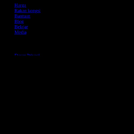
Harga
Rakan kongsi
Bantuan
Blog
Belajar
Media
Perundangan
Dasar Privasi
Terma Perkhidmatan
Penafian
Cetakan
Untuk perniagaan
Data acara
Program Rakan Kongsi
Program pendidikan
Twitter