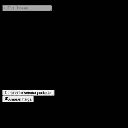
Kongsi pendapat anda
FAQ
Berapakah harga saham TianHong Fengli Bond (LOF) F hari ini?
▼
Apakah simbol saham TianHong Fengli Bond (LOF) F?
▼
Adakah harga saham TianHong Fengli Bond (LOF) F sedang
meningkat?
▼
TianHong Fengli Bond (LOF) F terletak dalam sektor apa?
▼
Bilakah TianHong Fengli Bond (LOF) F menyiapkan split
saham?
▼
Tambah ke senarai pantauan
Amaran harga