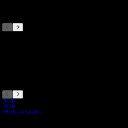
-
Pesaing
Senarai ini adalah analisis berdasarkan peristiwa pasaran terkini. Ia
bukan cadangan pelaburan.
Perihal
Show more...
CEO
Penyenaraian
FUND
FUND
0P0001U25N.FUND
0 Comments