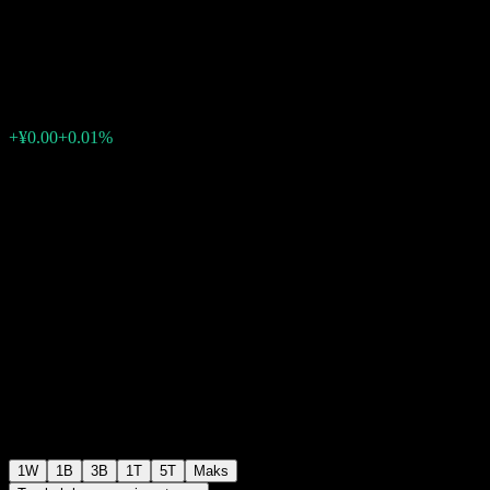
F
¥1.1236
0
+¥0.00
+0.01%
Minggu lepas
1W
1B
3B
1T
5T
Maks