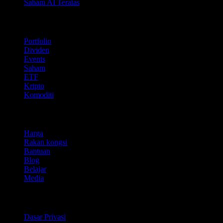
Saham AI Teratas
Ciri
Portfolio
Dividen
Events
Saham
ETF
Kripto
Komoditi
company
Harga
Rakan kongsi
Bantuan
Blog
Belajar
Media
Perundangan
Dasar Privasi