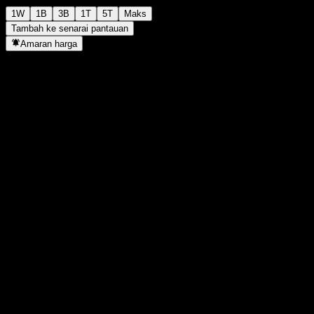
1W
1B
3B
1T
5T
Maks
Tambah ke senarai pantauan
Amaran harga
Statistik
Tertinggi harian
11
Paras terendah hari ini
11
Tertinggi 52M
11
Paras terendah 52M
10
Volum
-
Vol. purata
-
Kap. pasaran
0
Nisbah P/E
-
Hasil dividen