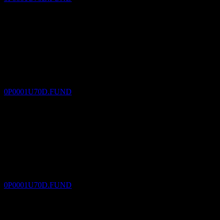
Pembayaran dividen
8
DEC
Manulife Global Digital Facilities Multi-Asset
Fund-NB(JPY)
Dianggarkan
0P0001U70D.FUND
Ex-dividen
8
JAN
27
Manulife Global Digital Facilities Multi-Asset
Fund-NB(JPY)
Dianggarkan
0P0001U70D.FUND