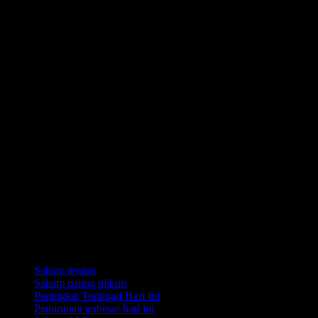
Koleksi
Saham teratas
Saham paling diikuti
Peningkat Tertinggi Hari Ini
Penurunan terbesar hari ini