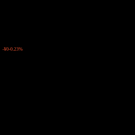
Facilities Multi-Asset Fund-
NB(JPY)
¥11
0
-¥0
-0.23%
Minggu lepas