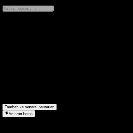
Kongsi pendapat anda
FAQ
Berapakah harga saham Huaan High-end Equipment Equity Intt
A hari ini?
▼
Apakah simbol saham Huaan High-end Equipment Equity Intt
A?
▼
Adakah harga saham Huaan High-end Equipment Equity Intt A
sedang meningkat?
▼
Huaan High-end Equipment Equity Intt A terletak dalam sektor
apa?
▼
Bilakah Huaan High-end Equipment Equity Intt A menyiapkan
split saham?
▼
Tambah ke senarai pantauan
Amaran harga