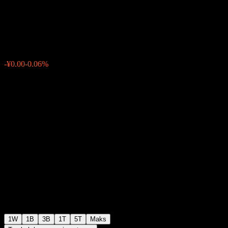
Equity Intt A
¥1.7857
0
-¥0.00
-0.06%
Minggu lepas
1W
1B
3B
1T
5T
Maks