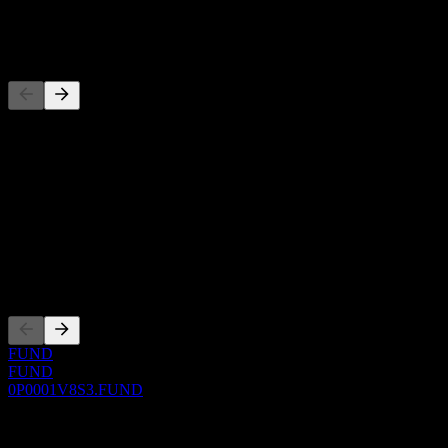
-
Pesaing
Senarai ini adalah analisis berdasarkan peristiwa pasaran terkini. Ia
bukan cadangan pelaburan.
Perihal
Show more...
CEO
Penyenaraian
FUND
FUND
0P0001V8S3.FUND
0 Comments