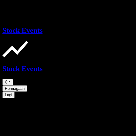
Stock Events
Stock Events
Ciri
Perniagaan
Lagi