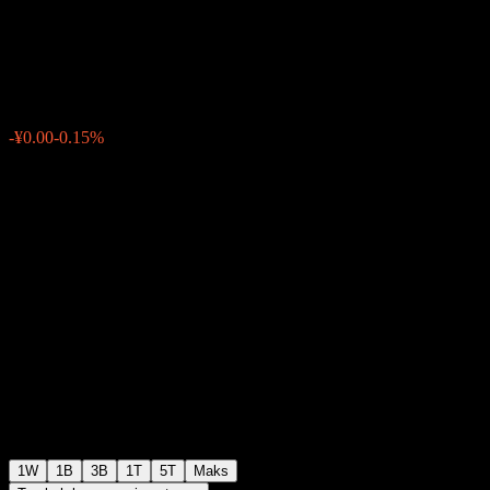
Index C
¥0.9562
0
-¥0.00
-0.15%
Minggu lepas
1W
1B
3B
1T
5T
Maks