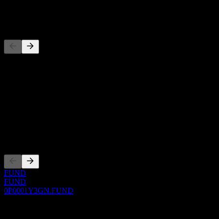
-
Pesaing
Senarai ini adalah analisis berdasarkan peristiwa pasaran terkini. Ia
bukan cadangan pelaburan.
Perihal
Show more...
CEO
Penyenaraian
FUND
FUND
0P0001Y3GN.FUND
0 Comments