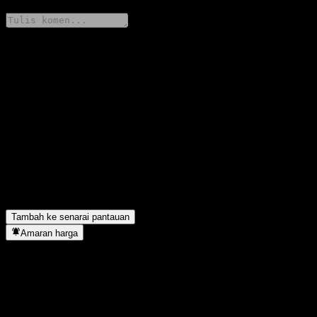
Kongsi pendapat anda
FAQ
Berapakah harga saham First-Trust CSI All Share FCF Index C
hari ini?
▼
Apakah simbol saham First-Trust CSI All Share FCF Index C?
▼
First-Trust CSI All Share FCF Index C terletak dalam sektor apa?
▼
Bilakah First-Trust CSI All Share FCF Index C menyiapkan split
saham?
▼
Tambah ke senarai pantauan
Amaran harga