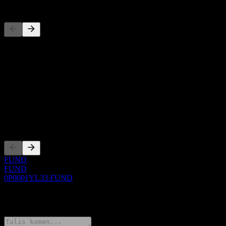
Pesaing
Senarai ini adalah analisis berdasarkan peristiwa pasaran terkini. Ia
bukan cadangan pelaburan.
Perihal
Show more...
CEO
Penyenaraian
FUND
FUND
0P0001YL33.FUND
0 Comments