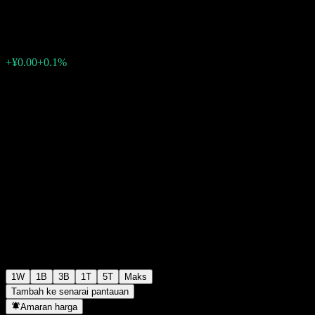
¥1.1207
0
+¥0.00
+0.1%
Minggu lepas
1W
1B
3B
1T
5T
Maks
Tambah ke senarai pantauan
Amaran harga