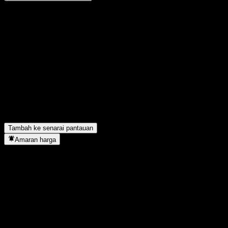
Kongsi pendapat anda
FAQ
Berapakah harga saham Fullgoal XinNian Mix(FOF) C hari ini?
▼
Apakah simbol saham Fullgoal XinNian Mix(FOF) C?
▼
Fullgoal XinNian Mix(FOF) C terletak dalam sektor apa?
▼
Bilakah Fullgoal XinNian Mix(FOF) C menyiapkan split saham?
▼
Tambah ke senarai pantauan
Amaran harga