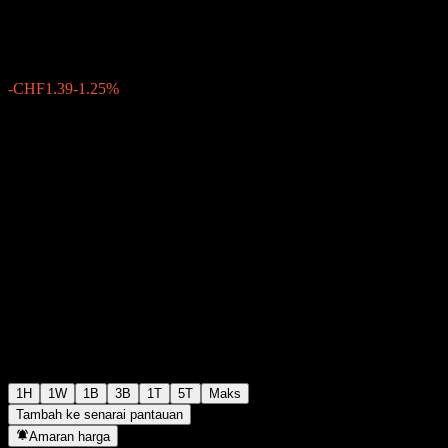
CHF110.00
28
-CHF1.39
-1.25%
Friday 16:53
1H
1W
1B
3B
1T
5T
Maks
Tambah ke senarai pantauan
Amaran harga