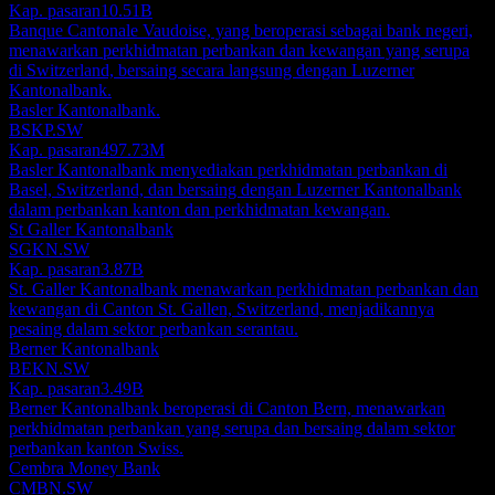
Kap. pasaran
10.51B
Banque Cantonale Vaudoise, yang beroperasi sebagai bank negeri,
menawarkan perkhidmatan perbankan dan kewangan yang serupa
di Switzerland, bersaing secara langsung dengan Luzerner
Kantonalbank.
Basler Kantonalbank.
BSKP.SW
Kap. pasaran
497.73M
Basler Kantonalbank menyediakan perkhidmatan perbankan di
Basel, Switzerland, dan bersaing dengan Luzerner Kantonalbank
dalam perbankan kanton dan perkhidmatan kewangan.
St Galler Kantonalbank
SGKN.SW
Kap. pasaran
3.87B
St. Galler Kantonalbank menawarkan perkhidmatan perbankan dan
kewangan di Canton St. Gallen, Switzerland, menjadikannya
pesaing dalam sektor perbankan serantau.
Berner Kantonalbank
BEKN.SW
Kap. pasaran
3.49B
Berner Kantonalbank beroperasi di Canton Bern, menawarkan
perkhidmatan perbankan yang serupa dan bersaing dalam sektor
perbankan kanton Swiss.
Cembra Money Bank
CMBN.SW