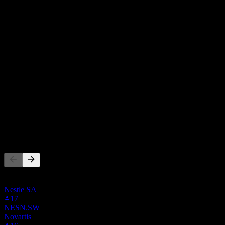
Q4 2024
Q1 2025
Q3 2025
Q1 2026
999
333
-333
-999
EPS dijangka
Tiada
EPS sebenar
Tiada
Orang juga ikut
Senarai ini berdasarkan senarai pantauan pengguna Stock Events
yang mengikuti 0QNU.LSE. Ia bukan cadangan pelaburan.
Nestle SA
17
NESN.SW
Novartis