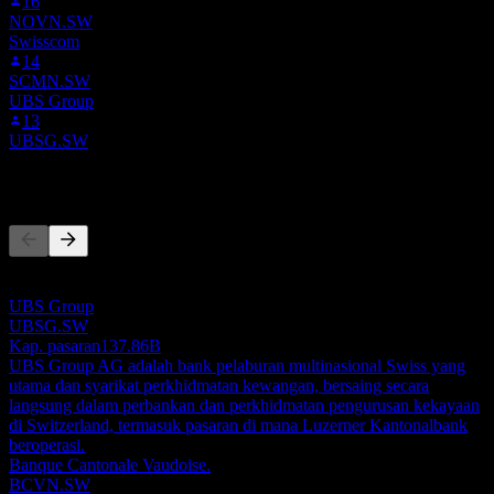
16
NOVN.SW
Swisscom
14
SCMN.SW
UBS Group
13
UBSG.SW
Pesaing
Senarai ini adalah analisis berdasarkan peristiwa pasaran terkini. Ia
bukan cadangan pelaburan.
UBS Group
UBSG.SW
Kap. pasaran
137.86B
UBS Group AG adalah bank pelaburan multinasional Swiss yang
utama dan syarikat perkhidmatan kewangan, bersaing secara
langsung dalam perbankan dan perkhidmatan pengurusan kekayaan
di Switzerland, termasuk pasaran di mana Luzerner Kantonalbank
beroperasi.
Banque Cantonale Vaudoise.
BCVN.SW