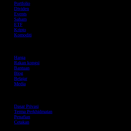
Portfolio
Dividen
Events
Saham
ETF
Kripto
Komoditi
company
Harga
Rakan kongsi
Bantuan
Blog
Belajar
Media
Perundangan
Dasar Privasi
Terma Perkhidmatan
Penafian
Cetakan