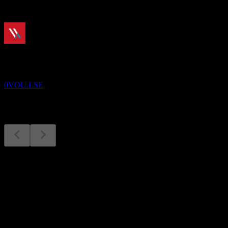
Akan datang
Keputusan kewangan
2
NOV
Varonis Systems
0VOU.LSE
Keputusan kewangan
2
Nov
Dijangka
Q1 2025
Q2 2025