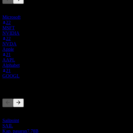
Senarai ini berdasarkan senarai pantauan pengguna Stock Events
yang mengikuti 0VOU.LSE. Ia bukan cadangan pelaburan.
Microsoft
22
MSFT
NVIDIA
22
NVDA
Apple
21
AAPL
Alphabet
21
GOOGL
Pesaing
Senarai ini adalah analisis berdasarkan peristiwa pasaran terkini. Ia
bukan cadangan pelaburan.
Sailpoint
SAIL
Kap. pasaran
7.78B