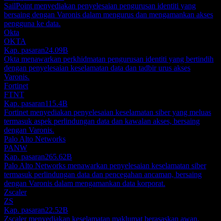
SailPoint menyediakan penyelesaian pengurusan identiti yang
bersaing dengan Varonis dalam mengurus dan mengamankan akses
pengguna ke data.
Okta
OKTA
Kap. pasaran
24.09B
Okta menawarkan perkhidmatan pengurusan identiti yang bertindih
dengan penyelesaian keselamatan data dan tadbir urus akses
Varonis.
Fortinet
FTNT
Kap. pasaran
115.4B
Fortinet menyediakan penyelesaian keselamatan siber yang meluas
termasuk aspek perlindungan data dan kawalan akses, bersaing
dengan Varonis.
Palo Alto Networks
PANW
Kap. pasaran
265.62B
Palo Alto Networks menawarkan penyelesaian keselamatan siber
termasuk perlindungan data dan pencegahan ancaman, bersaing
dengan Varonis dalam mengamankan data korporat.
Zscaler
ZS
Kap. pasaran
22.52B
Zscaler menyediakan keselamatan maklumat berasaskan awan,