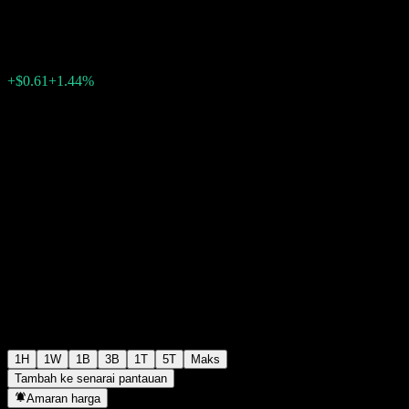
$42.97
88
+$0.61
+1.44%
Friday 18:10
1H
1W
1B
3B
1T
5T
Maks
Tambah ke senarai pantauan
Amaran harga