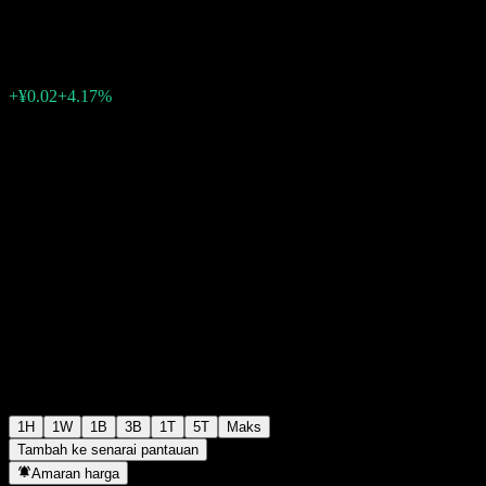
¥0.6000
1051
+¥0.02
+4.17%
Friday 07:00
1H
1W
1B
3B
1T
5T
Maks
Tambah ke senarai pantauan
Amaran harga