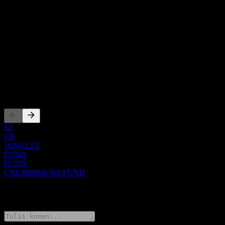
Senarai ini adalah analisis berdasarkan peristiwa pasaran terkini. Ia 
Perihal
Show more...
CEO
ISIN
CNE100004FW0
Penyenaraian
SZ
CN
162412.SZ
FUND
FUND
CNE100004FW0.FUND
0 Comments