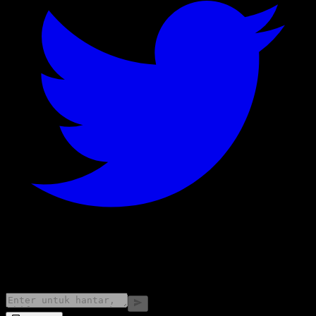
©
2026
Stock Events GmbH