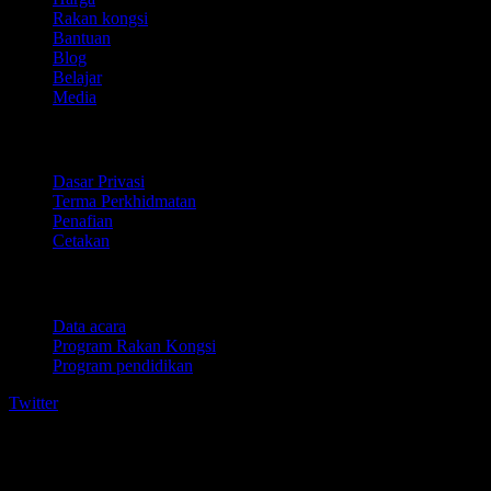
Rakan kongsi
Bantuan
Blog
Belajar
Media
Perundangan
Dasar Privasi
Terma Perkhidmatan
Penafian
Cetakan
Untuk perniagaan
Data acara
Program Rakan Kongsi
Program pendidikan
Twitter