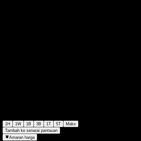
€58.40
1999
+€0.00
+0%
Thursday 07:54
1H
1W
1B
3B
1T
5T
Maks
Tambah ke senarai pantauan
Amaran harga