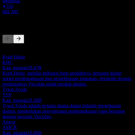
Iberdrola.
556
IBE.MC
Pesaing
Senarai ini adalah analisis berdasarkan peristiwa pasaran terkini. Ia
bukan cadangan pelaburan.
Kraft Heinz
KHC
Kap. pasaran
29.47B
Kraft Heinz, melalui pelbagai baris produknya, bersaing dalam
sektor pembungkusan dan pemeliharaan makanan, bertindih dengan
pembungkus Viscofan untuk produk daging.
Tyson Foods
TSN
Kap. pasaran
20.36B
Tyson Foods adalah pemain utama dalam industri pengeluaran
daging, memerlukan penyelesaian pembungkusan yang bersaing
dengan tawaran Viscofan.
Amcor
AMCR
Kap. pasaran
19.96B