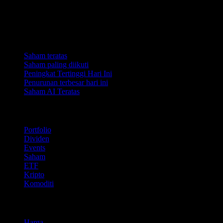
Koleksi
Saham teratas
Saham paling diikuti
Peningkat Tertinggi Hari Ini
Penurunan terbesar hari ini
Saham AI Teratas
Ciri
Portfolio
Dividen
Events
Saham
ETF
Kripto
Komoditi
company
Harga