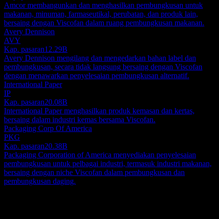
Amcor membangunkan dan menghasilkan pembungkusan untuk
makanan, minuman, farmaseutikal, perubatan, dan produk lain,
bersaing dengan Viscofan dalam ruang pembungkusan makanan.
Avery Dennison
AVY
Kap. pasaran
12.29B
Avery Dennison mengilang dan mengedarkan bahan label dan
pembungkusan, secara tidak langsung bersaing dengan Viscofan
dengan menawarkan penyelesaian pembungkusan alternatif.
International Paper
IP
Kap. pasaran
20.08B
International Paper menghasilkan produk kemasan dan kertas,
bersaing dalam industri kemas bersama Viscofan.
Packaging Corp Of America
PKG
Kap. pasaran
20.38B
Packaging Corporation of America menyediakan penyelesaian
pembungkusan untuk pelbagai industri, termasuk industri makanan,
bersaing dengan niche Viscofan dalam pembungkusan dan
pembungkusan daging.
Perihal