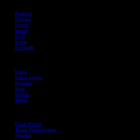
Ciri
Portfolio
Dividen
Events
Saham
ETF
Kripto
Komoditi
company
Harga
Rakan kongsi
Bantuan
Blog
Belajar
Media
Perundangan
Dasar Privasi
Terma Perkhidmatan
Penafian