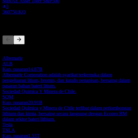
MIRAE Asset Tiger S&P500
3
360750.KQ
Pesaing
Senarai ini adalah analisis berdasarkan peristiwa pasaran terkini. Ia
bukan cadangan pelaburan.
Albemarle
ALB
Kap. pasaran
14.87B
Albemarle Corporation adalah syarikat terkemuka dalam
pengeluaran litium, bromin, dan katalis penapisan, bersaing dalam
pasaran bahan bateri litium.
Sociedad Quimica Y Minera de Chile.
SQM
Kap. pasaran
20.91B
Sociedad Química y Minera de Chile terlibat dalam perlombongan
lithium dan kimia, bersaing secara langsung dengan Ecopro BM
dalam sektor bateri lithium.
Tesla
TSLA
Kap. pasaran
1.53T