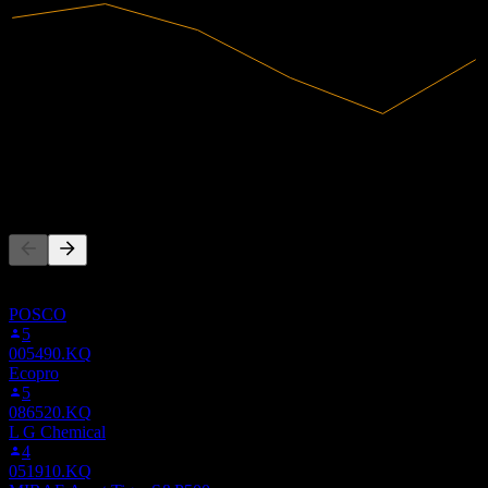
2.53T
Hasil
39.37B
Pendapatan bersih
Orang juga ikut
Senarai ini berdasarkan senarai pantauan pengguna Stock Events
yang mengikuti 247540.KQ. Ia bukan cadangan pelaburan.
POSCO
5
005490.KQ
Ecopro
5
086520.KQ
L G Chemical
4
051910.KQ