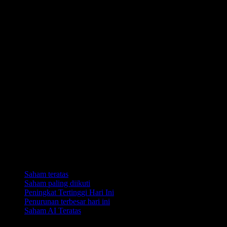
Koleksi
Saham teratas
Saham paling diikuti
Peningkat Tertinggi Hari Ini
Penurunan terbesar hari ini
Saham AI Teratas