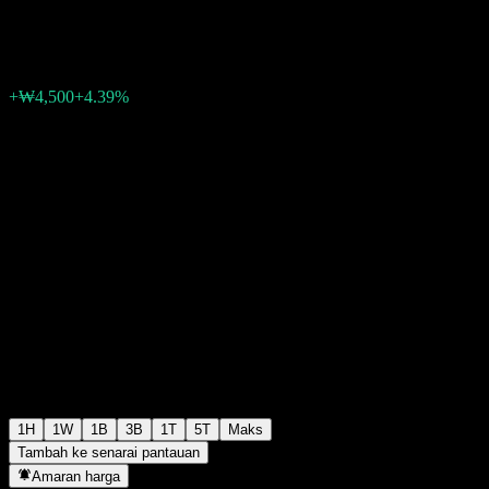
₩107,000
26
+₩4,500
+4.39%
06:30 Hari ini
1H
1W
1B
3B
1T
5T
Maks
Tambah ke senarai pantauan
Amaran harga