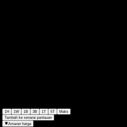
M$357.15
77
+M$0.00
+0%
Tuesday 15:48
1H
1W
1B
3B
1T
5T
Maks
Tambah ke senarai pantauan
Amaran harga