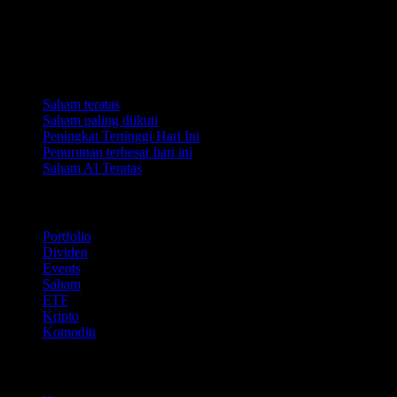
Koleksi
Saham teratas
Saham paling diikuti
Peningkat Tertinggi Hari Ini
Penurunan terbesar hari ini
Saham AI Teratas
Ciri
Portfolio
Dividen
Events
Saham
ETF
Kripto
Komoditi
company