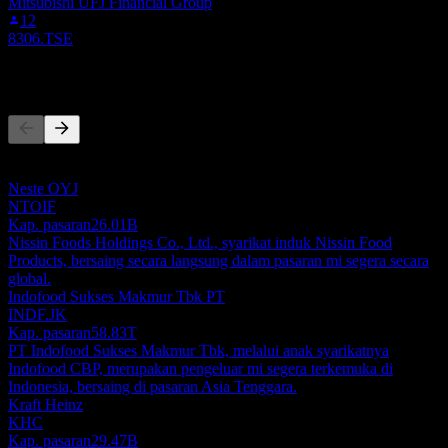
Mitsubishi UFJ Financial Group
12
8306.TSE
Pesaing
Senarai ini adalah analisis berdasarkan peristiwa pasaran terkini. Ia
bukan cadangan pelaburan.
Neste OYJ
NTOIF
Kap. pasaran
26.01B
Nissin Foods Holdings Co., Ltd., syarikat induk Nissin Food
Products, bersaing secara langsung dalam pasaran mi segera secara
global.
Indofood Sukses Makmur Tbk PT
INDF.JK
Kap. pasaran
58.83T
PT Indofood Sukses Makmur Tbk, melalui anak syarikatnya
Indofood CBP, merupakan pengeluar mi segera terkemuka di
Indonesia, bersaing di pasaran Asia Tenggara.
Kraft Heinz
KHC
Kap. pasaran
29.47B