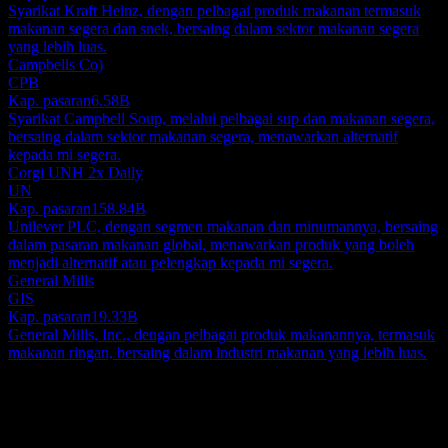
Syarikat Kraft Heinz, dengan pelbagai produk makanan termasuk
makanan segera dan snek, bersaing dalam sektor makanan segera
yang lebih luas.
Campbells Co)
CPB
Kap. pasaran
6.58B
Syarikat Campbell Soup, melalui pelbagai sup dan makanan segera,
bersaing dalam sektor makanan segera, menawarkan alternatif
kepada mi segera.
Corgi UNH 2x Daily
UN
Kap. pasaran
158.84B
Unilever PLC, dengan segmen makanan dan minumannya, bersaing
dalam pasaran makanan global, menawarkan produk yang boleh
menjadi alternatif atau pelengkap kepada mi segera.
General Mills
GIS
Kap. pasaran
19.33B
General Mills, Inc., dengan pelbagai produk makanannya, termasuk
makanan ringan, bersaing dalam industri makanan yang lebih luas.
Perihal
日清食品 (Nissin Food) Holdings Co.,Ltd., bersama dengan