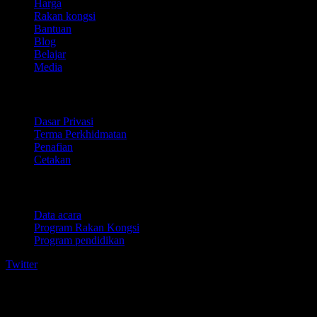
Harga
Rakan kongsi
Bantuan
Blog
Belajar
Media
Perundangan
Dasar Privasi
Terma Perkhidmatan
Penafian
Cetakan
Untuk perniagaan
Data acara
Program Rakan Kongsi
Program pendidikan
Twitter