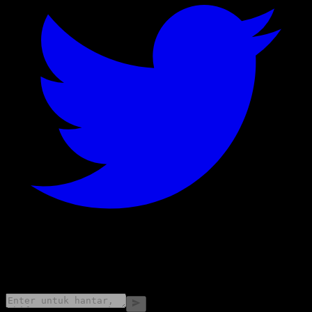
©
2026
Stock Events GmbH