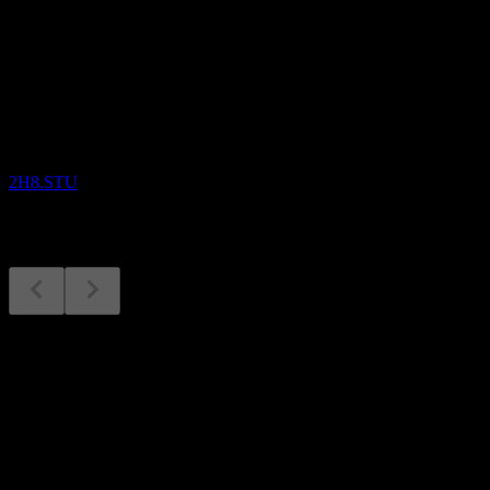
Akan datang
Keputusan kewangan
2
SEP
Hazer Group Limited
2H8.STU
Keputusan kewangan
2
Sep
Dijangka
Q4 2025
Seterusnya
-0.01