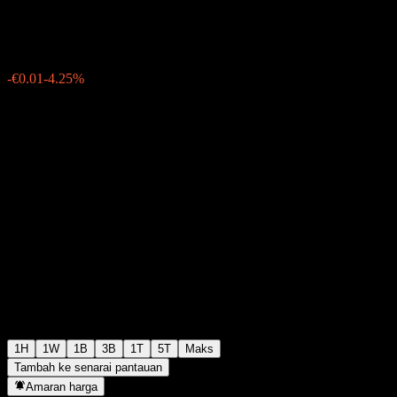
€0.191500
32
-€0.01
-4.25%
Friday 19:55
1H
1W
1B
3B
1T
5T
Maks
Tambah ke senarai pantauan
Amaran harga